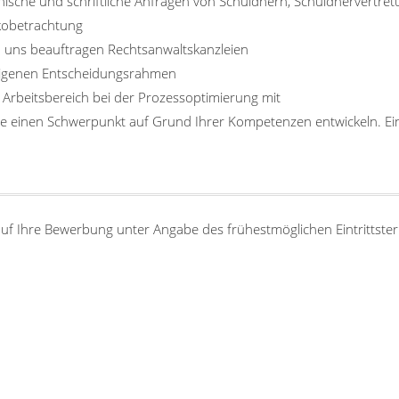
onische und schriftliche Anfragen von Schuldnern, Schuldnervertre
ikobetrachtung
von uns beauftragen Rechtsanwaltskanzleien
 eigenen Entscheidungsrahmen
 Arbeitsbereich bei der Prozessoptimierung mit
 einen Schwerpunkt auf Grund Ihrer Kompetenzen entwickeln. Eine 
auf Ihre Bewerbung unter Angabe des frühestmöglichen Eintrittst