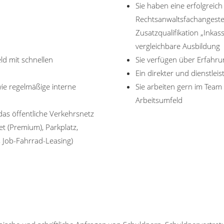
Sie haben eine erfolgrei
Rechtsanwaltsfachangest
Zusatzqualifikation „Ink
vergleichbare Ausbildung
d mit schnellen
Sie verfügen über Erfah
Ein direkter und dienstlei
ie regelmäßige interne
Sie arbeiten gern im Tea
Arbeitsumfeld
das öffentliche Verkehrsnetz
ket (Premium), Parkplatz,
, Job-Fahrrad-Leasing)